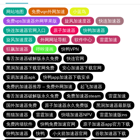
网站地图
免费vqn外网加速
小蓝鸟
免费vps加速器外网苹果版
旋风加速度器
快连加速器
快连加速器官网入口
原子加速器
快鸭加速器
旋风加速度器
外网网址导航
软件中心
雷霆加速
狂飙加速器
哔咔漫画
快鸭VPN
毒舌加速器破解版永久免费
快连官网
黑洞加速器下载官网免费
安心加速器下载官网
安易加速器apk
快鸭app加速器下载安卓
免费的加速器推荐 – 免费外网加速
起飞加速器
毒舌加速器破解版永久免费
免费加速器steam
雷霆加速
国外加速器免费
原子加速器永久免费版
黑洞加速器最新版
熊猫加速器
雷霆加速
快喵加速器NPV
雷霆加速版ins
免费跨墙软件
快鸭免费加速官网
原子加速器app官方下载
快鸭加速器
快鸭
小火箭加速器官网
谷歌加速器下载