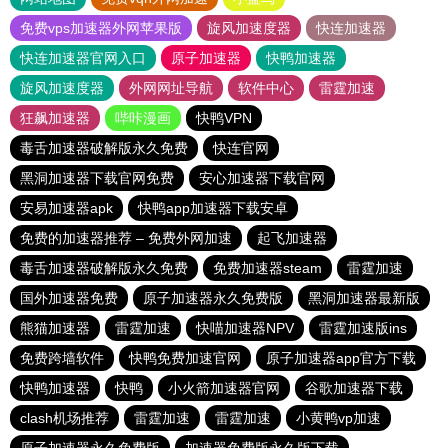
免费vps加速器外网苹果版
旋风加速度器
快连加速器
快连加速器官网入口
原子加速器
快鸭加速器
旋风加速度器
外网网址导航
软件中心
雷霆加速
狂飙加速器
哔咔漫画
快鸭VPN
毒舌加速器破解版永久免费
快连官网
黑洞加速器下载官网免费
安心加速器下载官网
安易加速器apk
快鸭app加速器下载安卓
免费的加速器推荐 – 免费外网加速
起飞加速器
毒舌加速器破解版永久免费
免费加速器steam
雷霆加速
国外加速器免费
原子加速器永久免费版
黑洞加速器最新版
熊猫加速器
雷霆加速
快喵加速器NPV
雷霆加速版ins
免费跨墙软件
快鸭免费加速官网
原子加速器app官方下载
快鸭加速器
快鸭
小火箭加速器官网
谷歌加速器下载
clash机场推荐
雷霆加速
雷霆加速
小黄鸭vp加速