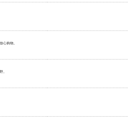
够放心购物。
野。