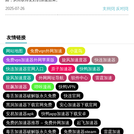
2025-07-26
支持
[0]
反对
[0]
友情链接
网站地图
免费vqn外网加速
小蓝鸟
免费vps加速器外网苹果版
旋风加速度器
快连加速器
快连加速器官网入口
原子加速器
快鸭加速器
旋风加速度器
外网网址导航
软件中心
雷霆加速
狂飙加速器
哔咔漫画
快鸭VPN
毒舌加速器破解版永久免费
快连官网
黑洞加速器下载官网免费
安心加速器下载官网
安易加速器apk
快鸭app加速器下载安卓
免费的加速器推荐 – 免费外网加速
起飞加速器
毒舌加速器破解版永久免费
免费加速器steam
雷霆加速