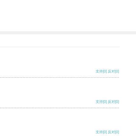
支持
[0]
反对
[0]
支持
[0]
反对
[0]
支持
[0]
反对
[0]