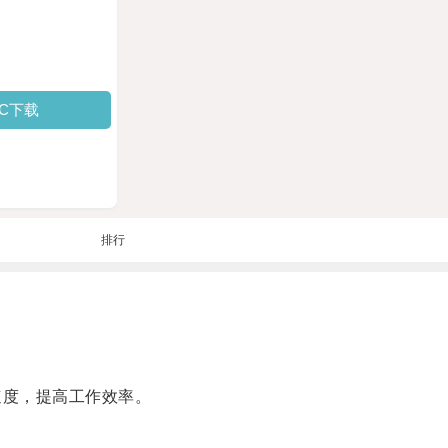
PC下载
排行
速度，提高工作效率。