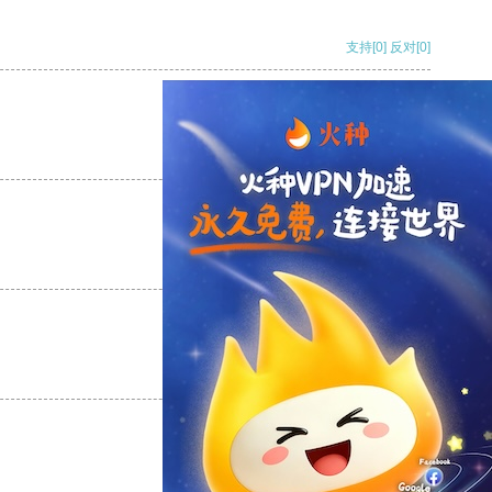
支持
[0]
反对
[0]
支持
[0]
反对
[0]
支持
[0]
反对
[0]
支持
[0]
反对
[0]