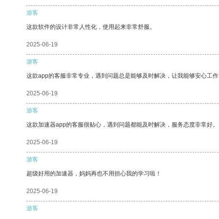
游客
这款软件的设计非常人性化，使用起来非常舒服。
2025-06-19
游客
这款app的客服非常专业，遇到问题总是能够及时解决，让我能够安心工作
2025-06-19
游客
这款加速器app的客服很贴心，遇到问题都能及时解决，服务态度非常好。
2025-06-19
游客
超级好用的加速器，妈妈再也不用担心我的学习啦！
2025-06-19
游客