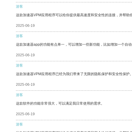
游客
这款加速器VPM应用程序可以给你提供最高速度和安全性的连接，并帮助
2025-06-19
游客
这款加速器app的功能有点单一，可以增加一些新功能，比如增加一个自
2025-06-19
游客
这款加速器VPM应用程序已经为我们带来了无限的隐私保护和安全性保护
2025-06-19
游客
这款软件的功能非常强大，可以满足我日常使用的需求。
2025-06-19
游客