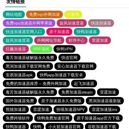
友情链接
网站地图
免费vqn外网加速
小蓝鸟
免费vps加速器外网苹果版
旋风加速度器
快连加速器
快连加速器官网入口
原子加速器
快鸭加速器
旋风加速度器
外网网址导航
软件中心
雷霆加速
狂飙加速器
哔咔漫画
快鸭VPN
毒舌加速器破解版永久免费
快连官网
黑洞加速器下载官网免费
安心加速器下载官网
安易加速器apk
快鸭app加速器下载安卓
免费的加速器推荐 – 免费外网加速
起飞加速器
毒舌加速器破解版永久免费
免费加速器steam
雷霆加速
国外加速器免费
原子加速器永久免费版
黑洞加速器最新版
熊猫加速器
雷霆加速
快喵加速器NPV
雷霆加速版ins
免费跨墙软件
快鸭免费加速官网
原子加速器app官方下载
快鸭加速器
快鸭
小火箭加速器官网
谷歌加速器下载